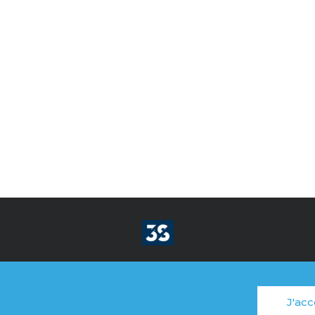
R SON BIEN IMMOBILIER
RENOVER & DECORER
M
J'acc