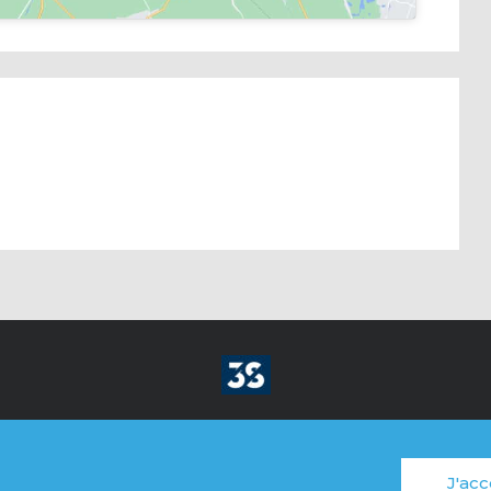
R SON BIEN IMMOBILIER
RENOVER & DECORER
M
J'acc